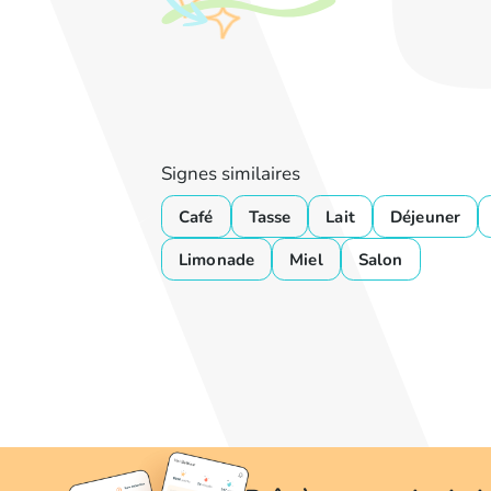
Signes similaires
Café
Tasse
Lait
Déjeuner
Limonade
Miel
Salon