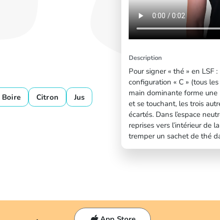
Description
Pour signer « thé » en LSF 
configuration « C » (tous le
main dominante forme une pe
Boire
Citron
Jus
et se touchant, les trois au
écartés. Dans l’espace neut
reprises vers l’intérieur d
tremper un sachet de thé d
App Store