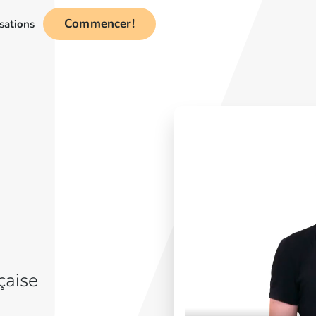
Commencer!
sations
çaise