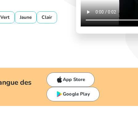
Vert
Jaune
Clair
App Store
langue des
Google Play