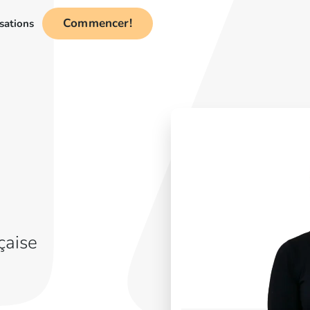
Commencer!
sations
çaise