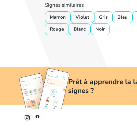
Signes similaires
Marron
Violet
Gris
Bleu
Rouge
Blanc
Noir
Prêt à apprendre la 
signes ?
La manière simple & amusante d'apprendre la LSF